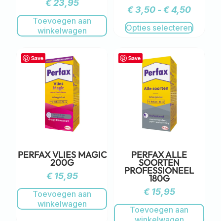
€
23,95
€
3,50
-
€
4,50
Toevoegen aan
Opties selecteren
winkelwagen
Save
Save
PERFAX VLIES MAGIC
PERFAX ALLE
200G
SOORTEN
PROFESSIONEEL
€
15,95
180G
€
15,95
Toevoegen aan
winkelwagen
Toevoegen aan
winkelwagen