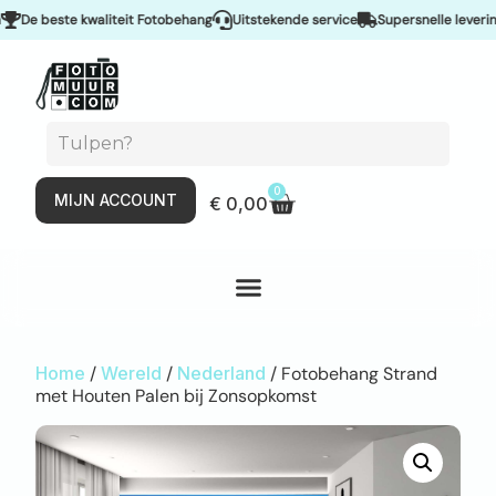
e beste kwaliteit Fotobehang
Uitstekende service
Supersnelle levering &
0
MIJN ACCOUNT
€
0,00
Home
/
Wereld
/
Nederland
/ Fotobehang Strand
met Houten Palen bij Zonsopkomst