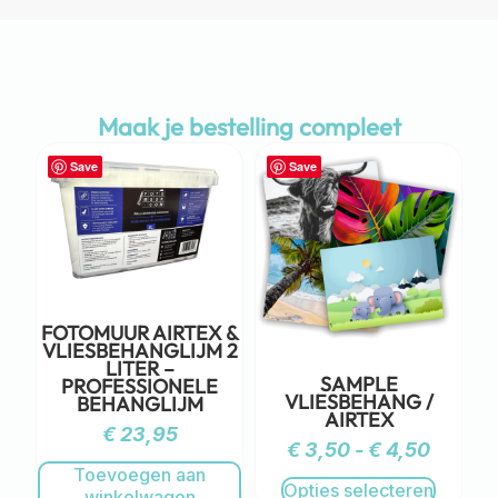
Maak je bestelling compleet
Save
Save
FOTOMUUR AIRTEX &
VLIESBEHANGLIJM 2
LITER –
SAMPLE
PROFESSIONELE
VLIESBEHANG /
BEHANGLIJM
AIRTEX
€
23,95
€
3,50
-
€
4,50
Toevoegen aan
Opties selecteren
winkelwagen