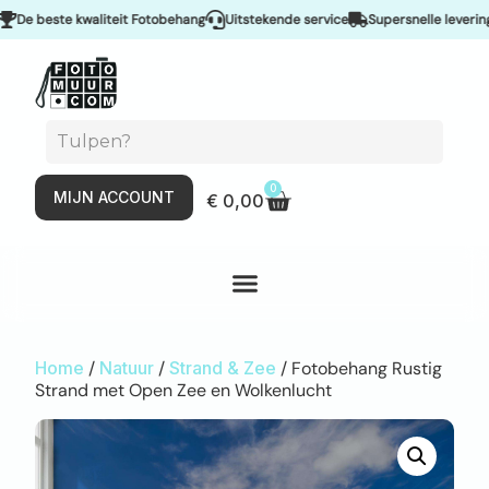
 beste kwaliteit Fotobehang
Uitstekende service
Supersnelle levering & 
0
MIJN ACCOUNT
€
0,00
Home
/
Natuur
/
Strand & Zee
/ Fotobehang Rustig
Strand met Open Zee en Wolkenlucht