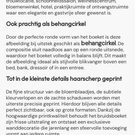
trouwlocatie, schoonheidssalon, wellnesscentrum,
bloemenwinkel, hotel, praktijkruimte of ontvangstruimte
waar een elegante en gastvrije sfeer gewenst is.
Ook prachtig als behangcirkel
Door de perfecte ronde vorm van het boeket is deze
behangcirkel
afbeelding bij uitstek geschikt als
. De
compositie sluit naadloos aan op een ronde uitsnede,
waardoor het boeket volledig in balans blijft. Dit maakt
de afbeelding ideaal als stijlvolle blikvanger boven een
bed, bank, dressoir of in een entree.
Tot in de kleinste details haarscherp geprint
De fijne structuur van de bloemblaadjes, de subtiele
kleurverlopen en de zachte schaduwen worden met
uiterste precisie geprint. Hierdoor blijven alle details
perfect zichtbaar, ook op grote formaten. Dankzij de
hoogwaardige printkwaliteit behoudt het bruidsboeket
zijn frisse uitstraling en ontstaat een exclusieve
wanddecoratie die jarenlang een sfeervolle toevoeging
vormt aan iedere ruimte.