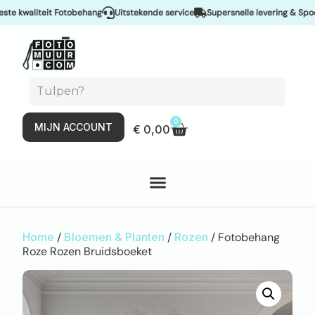
kwaliteit Fotobehang
Uitstekende service
Supersnelle levering & Spoedse
0
MIJN ACCOUNT
€
0,00
Home
/
Bloemen & Planten
/
Rozen
/ Fotobehang
Roze Rozen Bruidsboeket