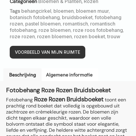
Categorieën
Bloemen & Planten
,
Rozen
Tags
behangcirkel
,
bloemen
,
bloemen muur
,
botanisch fotobehang
,
bruidsboeket
,
fotobehang
rozen
,
pastel bloemen
,
romantisch
,
romantisch
fotobehang
,
roze bloemen
,
roze roos fotobehang
,
roze rozen
,
rozen bloemen
,
rozen boeket
,
trouw
VOORBEELD VAN MIJN RUIMTE
Beschrijving
Algemene informatie
Fotobehang Roze Rozen Bruidsboeket
Roze Rozen Bruidsboeket
Fotobehang
toont een
prachtig rond boeket dat volledig is opgebouwd uit
zachtroze en crèmekleurige rozen. De bloemen zijn
dicht tegen elkaar geschikt, waardoor een volle
bolvorm ontstaat die symbool staat voor elegantie,
liefde en verfijning. De heldere witte achtergrond zorgt