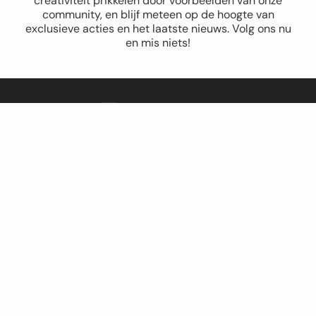
creativiteit prikkelen door voorbeelden van onze
community, en blijf meteen op de hoogte van
exclusieve acties en het laatste nieuws. Volg ons nu
en mis niets!
Sitemap
Home
Over ons
FAQ
Blog
Thema’s