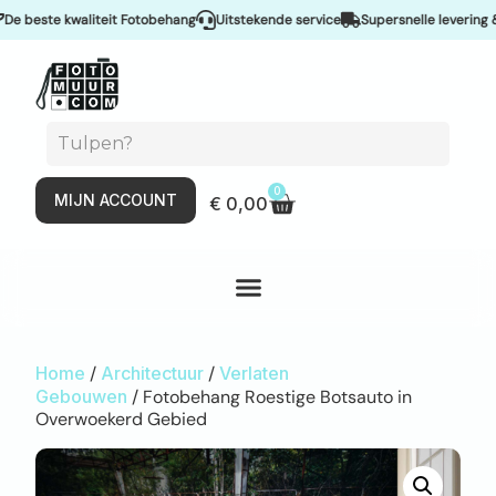
este kwaliteit Fotobehang
Uitstekende service
Supersnelle levering & Sp
0
MIJN ACCOUNT
€
0,00
Home
/
Architectuur
/
Verlaten
Gebouwen
/ Fotobehang Roestige Botsauto in
Overwoekerd Gebied