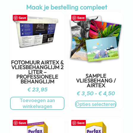
Maak je bestelling compleet
Save
Save
FOTOMUUR AIRTEX &
VLIESBEHANGLIJM 2
LITER –
SAMPLE
PROFESSIONELE
VLIESBEHANG /
BEHANGLIJM
AIRTEX
€
23,95
€
3,50
-
€
4,50
Toevoegen aan
Opties selecteren
winkelwagen
Save
Save