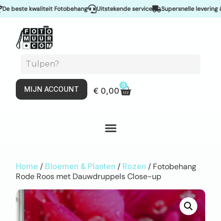
beste kwaliteit Fotobehang
Uitstekende service
Supersnelle levering & Sp
0
MIJN ACCOUNT
€
0,00
Home
/
Bloemen & Planten
/
Rozen
/ Fotobehang
Rode Roos met Dauwdruppels Close-up