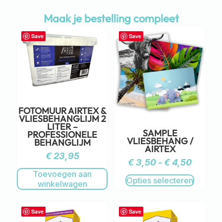
Maak je bestelling compleet
Save
Save
FOTOMUUR AIRTEX &
VLIESBEHANGLIJM 2
LITER –
SAMPLE
PROFESSIONELE
VLIESBEHANG /
BEHANGLIJM
AIRTEX
€
23,95
€
3,50
-
€
4,50
Toevoegen aan
Opties selecteren
winkelwagen
Save
Save