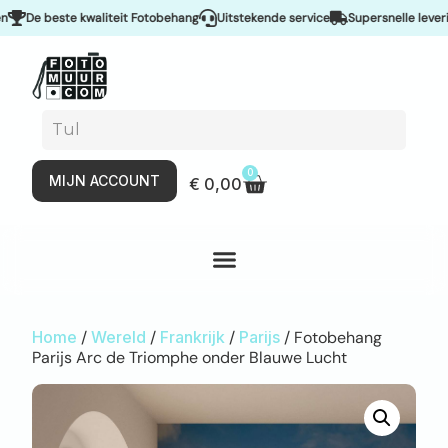
De beste kwaliteit Fotobehang
Uitstekende service
Supersnelle levering 
0
MIJN ACCOUNT
€
0,00
Home
/
Wereld
/
Frankrijk
/
Parijs
/ Fotobehang
Parijs Arc de Triomphe onder Blauwe Lucht