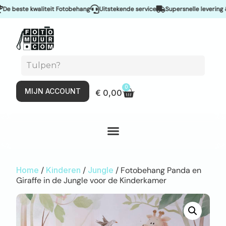
beste kwaliteit Fotobehang
Uitstekende service
Supersnelle levering & S
0
MIJN ACCOUNT
€
0,00
Home
/
Kinderen
/
Jungle
/ Fotobehang Panda en
Giraffe in de Jungle voor de Kinderkamer