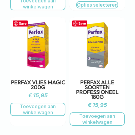
Toevoegen aan
Opties selecteren
winkelwagen
Save
Save
PERFAX VLIES MAGIC
PERFAX ALLE
200G
SOORTEN
PROFESSIONEEL
€
15,95
180G
€
15,95
Toevoegen aan
winkelwagen
Toevoegen aan
winkelwagen