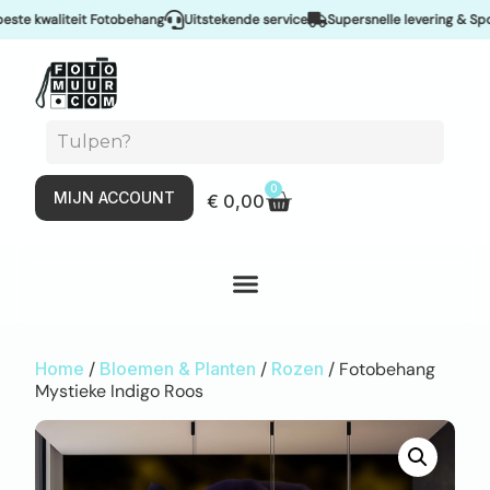
 kwaliteit Fotobehang
Uitstekende service
Supersnelle levering & Spoeds
0
MIJN ACCOUNT
€
0,00
Home
/
Bloemen & Planten
/
Rozen
/ Fotobehang
Mystieke Indigo Roos