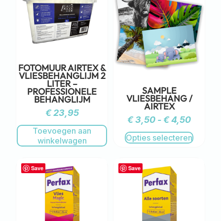
FOTOMUUR AIRTEX &
VLIESBEHANGLIJM 2
LITER –
SAMPLE
PROFESSIONELE
VLIESBEHANG /
BEHANGLIJM
AIRTEX
€
23,95
€
3,50
-
€
4,50
Toevoegen aan
Opties selecteren
winkelwagen
Save
Save