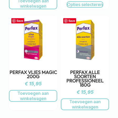
Toevoegen aan
Opties selecteren
winkelwagen
Save
Save
PERFAX VLIES MAGIC
PERFAX ALLE
200G
SOORTEN
PROFESSIONEEL
€
15,95
180G
€
15,95
Toevoegen aan
winkelwagen
Toevoegen aan
winkelwagen