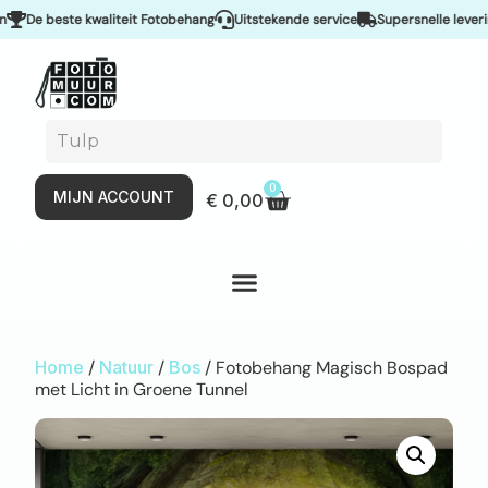
De beste kwaliteit Fotobehang
Uitstekende service
Supersnelle levering 
0
MIJN ACCOUNT
€
0,00
Home
/
Natuur
/
Bos
/ Fotobehang Magisch Bospad
met Licht in Groene Tunnel