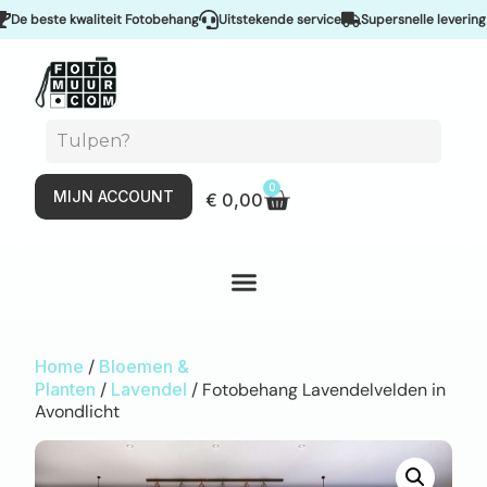
beste kwaliteit Fotobehang
Uitstekende service
Supersnelle levering & S
0
MIJN ACCOUNT
€
0,00
Home
/
Bloemen &
Planten
/
Lavendel
/ Fotobehang Lavendelvelden in
Avondlicht