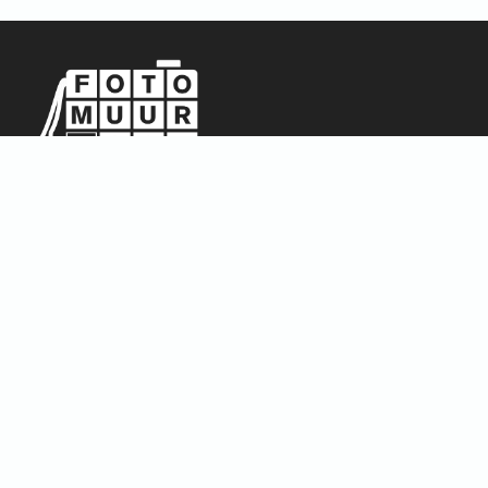
Sitemap
Home
Over ons
FAQ
Blog
Thema’s
Winkel
Abstract & Grafisch
Materialen