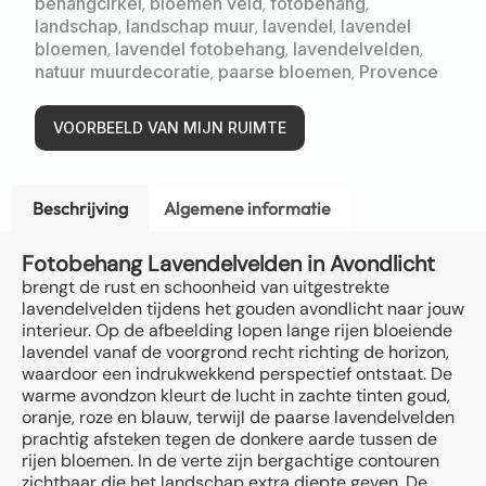
behangcirkel
,
bloemen veld
,
fotobehang
,
landschap
,
landschap muur
,
lavendel
,
lavendel
bloemen
,
lavendel fotobehang
,
lavendelvelden
,
natuur muurdecoratie
,
paarse bloemen
,
Provence
VOORBEELD VAN MIJN RUIMTE
Beschrijving
Algemene informatie
Fotobehang Lavendelvelden in Avondlicht
brengt de rust en schoonheid van uitgestrekte
lavendelvelden tijdens het gouden avondlicht naar jouw
interieur. Op de afbeelding lopen lange rijen bloeiende
lavendel vanaf de voorgrond recht richting de horizon,
waardoor een indrukwekkend perspectief ontstaat. De
warme avondzon kleurt de lucht in zachte tinten goud,
oranje, roze en blauw, terwijl de paarse lavendelvelden
prachtig afsteken tegen de donkere aarde tussen de
rijen bloemen. In de verte zijn bergachtige contouren
zichtbaar die het landschap extra diepte geven. De