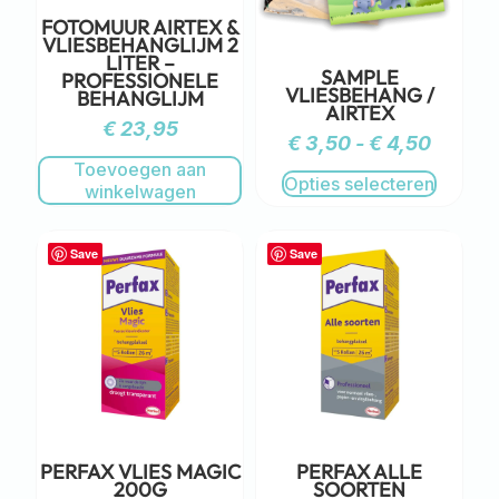
FOTOMUUR AIRTEX &
VLIESBEHANGLIJM 2
LITER –
SAMPLE
PROFESSIONELE
VLIESBEHANG /
BEHANGLIJM
AIRTEX
€
23,95
€
3,50
-
€
4,50
Toevoegen aan
Opties selecteren
winkelwagen
Save
Save
PERFAX VLIES MAGIC
PERFAX ALLE
200G
SOORTEN