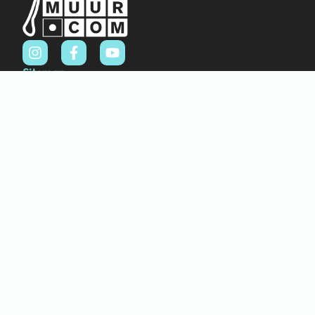
Sitemap
Home
Over ons
FAQ
Blog
Thema’s
Winkel
Abstract & Grafisch
Materialen
Natuur & Landschappen
Dieren
Bloemen & Planten