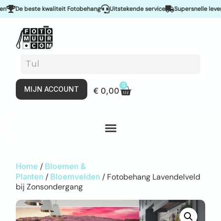
De beste kwaliteit Fotobehang
Uitstekende service
Supersnelle levering
0
MIJN ACCOUNT
€
0,00
Home
/
Bloemen &
Planten
/
Bloemvelden
/ Fotobehang Lavendelveld
bij Zonsondergang