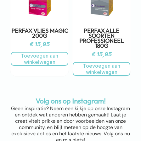
PERFAX VLIES MAGIC
PERFAX ALLE
200G
SOORTEN
PROFESSIONEEL
€
15,95
180G
€
15,95
Toevoegen aan
winkelwagen
Toevoegen aan
winkelwagen
Volg ons op Instagram!
Geen inspiratie? Neem een kijkje op onze Instagram
en ontdek wat anderen hebben gemaakt! Laat je
creativiteit prikkelen door voorbeelden van onze
community, en blijf meteen op de hoogte van
exclusieve acties en het laatste nieuws. Volg ons nu
en mis niets!