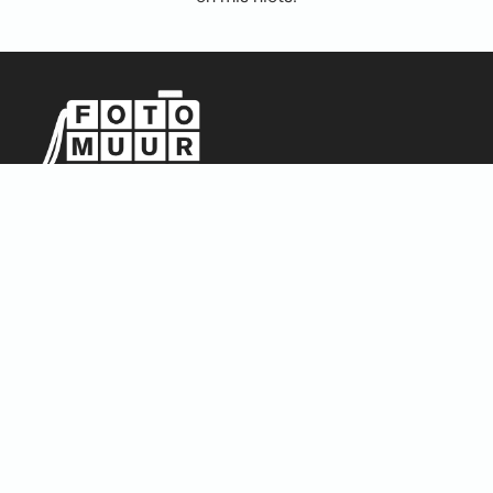
Sitemap
Home
Over ons
FAQ
Blog
Thema’s
Winkel
Abstract & Grafisch