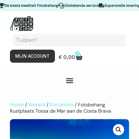
 beste kwaliteit Fotobehang
Uitstekende service
Supersnelle levering & 
0
MIJN ACCOUNT
€
0,00
Home
/
Wereld
/
Barcelona
/ Fotobehang
Kustplaats Tossa de Mar aan de Costa Brava