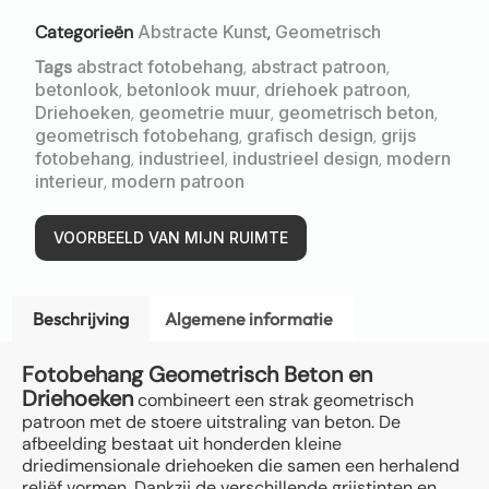
Categorieën
Abstracte Kunst
,
Geometrisch
Tags
abstract fotobehang
,
abstract patroon
,
betonlook
,
betonlook muur
,
driehoek patroon
,
Driehoeken
,
geometrie muur
,
geometrisch beton
,
geometrisch fotobehang
,
grafisch design
,
grijs
fotobehang
,
industrieel
,
industrieel design
,
modern
interieur
,
modern patroon
VOORBEELD VAN MIJN RUIMTE
Beschrijving
Algemene informatie
Fotobehang Geometrisch Beton en
Driehoeken
combineert een strak geometrisch
patroon met de stoere uitstraling van beton. De
afbeelding bestaat uit honderden kleine
driedimensionale driehoeken die samen een herhalend
reliëf vormen. Dankzij de verschillende grijstinten en