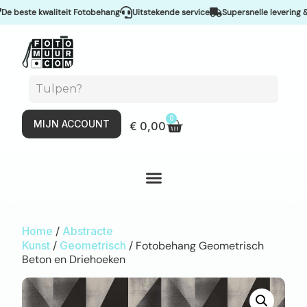
este kwaliteit Fotobehang
Uitstekende service
Supersnelle levering & Sp
0
MIJN ACCOUNT
€
0,00
Home
/
Abstracte
Kunst
/
Geometrisch
/ Fotobehang Geometrisch
Beton en Driehoeken