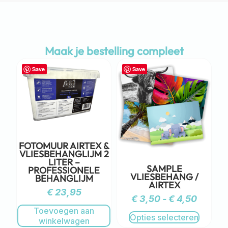
Maak je bestelling compleet
Save
Save
FOTOMUUR AIRTEX &
VLIESBEHANGLIJM 2
LITER –
SAMPLE
PROFESSIONELE
VLIESBEHANG /
BEHANGLIJM
AIRTEX
€
23,95
€
3,50
-
€
4,50
Toevoegen aan
Opties selecteren
winkelwagen