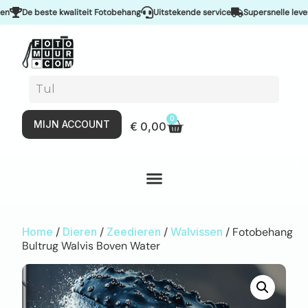
De beste kwaliteit Fotobehang
Uitstekende service
Supersnelle levering
0
MIJN ACCOUNT
€
0,00
Home
/
Dieren
/
Zeedieren
/
Walvissen
/ Fotobehang
Bultrug Walvis Boven Water