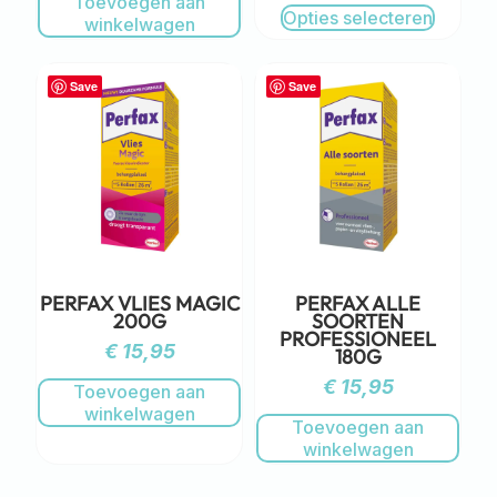
Toevoegen aan
Opties selecteren
winkelwagen
Save
Save
PERFAX VLIES MAGIC
PERFAX ALLE
200G
SOORTEN
PROFESSIONEEL
€
15,95
180G
€
15,95
Toevoegen aan
winkelwagen
Toevoegen aan
winkelwagen