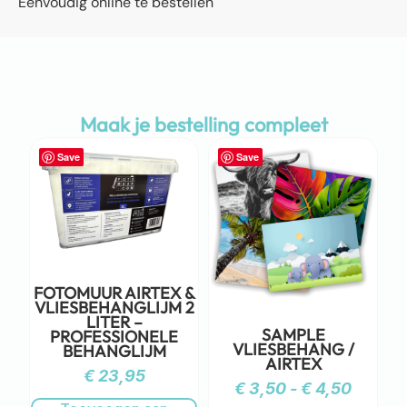
Eenvoudig online te bestellen
Maak je bestelling compleet
Save
Save
FOTOMUUR AIRTEX &
VLIESBEHANGLIJM 2
LITER –
SAMPLE
PROFESSIONELE
VLIESBEHANG /
BEHANGLIJM
AIRTEX
€
23,95
€
3,50
-
€
4,50