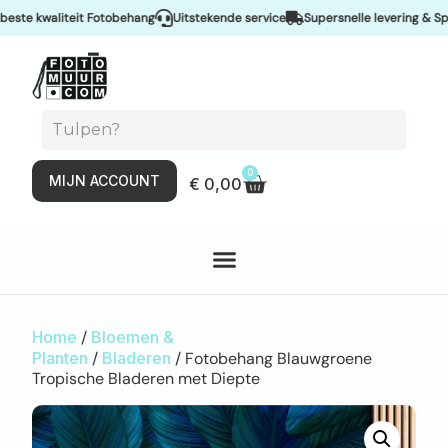
e kwaliteit Fotobehang
Uitstekende service
Supersnelle levering & Spoed
0
MIJN ACCOUNT
€
0,00
Home
/
Bloemen &
Planten
/
Bladeren
/ Fotobehang Blauwgroene
Tropische Bladeren met Diepte