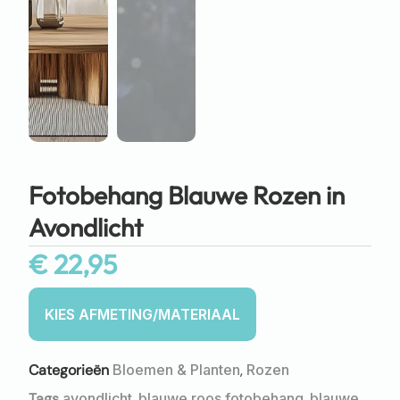
Fotobehang Blauwe Rozen in
Avondlicht
€
22,95
Categorieën
Bloemen & Planten
,
Rozen
Tags
avondlicht
,
blauwe roos fotobehang
,
blauwe