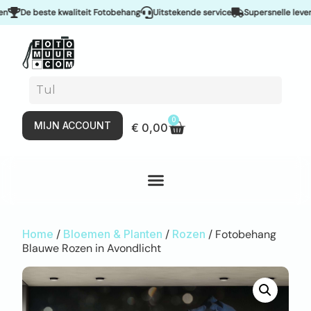
De beste kwaliteit Fotobehang
Uitstekende service
Supersnelle levering
0
MIJN ACCOUNT
€
0,00
Home
/
Bloemen & Planten
/
Rozen
/ Fotobehang
Blauwe Rozen in Avondlicht