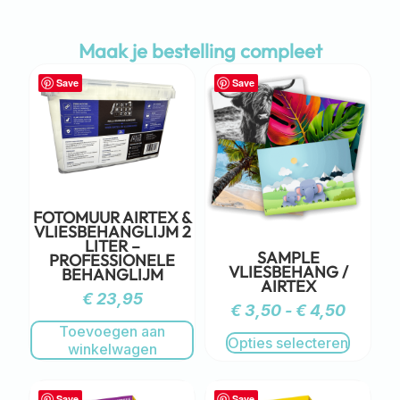
Maak je bestelling compleet
Save
Save
FOTOMUUR AIRTEX &
VLIESBEHANGLIJM 2
LITER –
SAMPLE
PROFESSIONELE
VLIESBEHANG /
BEHANGLIJM
AIRTEX
€
23,95
€
3,50
-
€
4,50
Toevoegen aan
Opties selecteren
winkelwagen
Save
Save