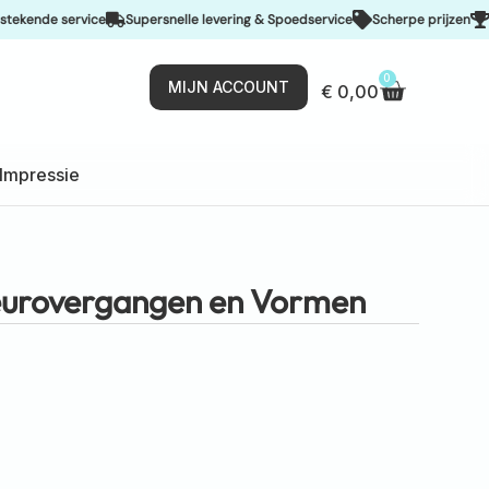
nde service
Supersnelle levering & Spoedservice
Scherpe prijzen
De be
0
MIJN ACCOUNT
€
0,00
Impressie
eurovergangen en Vormen