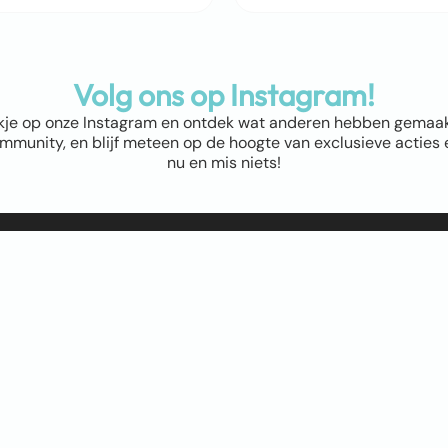
Volg ons op Instagram!
kje op onze Instagram en ontdek wat anderen hebben gemaakt! 
munity, en blijf meteen op de hoogte van exclusieve acties e
nu en mis niets!
ap
Winkel
Abstract & Grafisch
Materialen
Natuur & Landschappen
Dieren
Bloemen & Planten