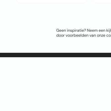
Geen inspiratie? Neem een kij
door voorbeelden van onze com
Sitem
Home
Over ons
FAQ
Blog
Thema’s