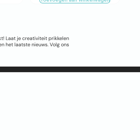
Laat je creativiteit prikkelen
n het laatste nieuws. Volg ons
Info
Leppingstraat 5A,
Linne
06 1011 8372
info@Fotomuur.com
CONTACT