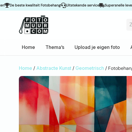
De beste kwaliteit Fotobehang
Uitstekende service
Supersnelle levering 
Home
Thema’s
Upload je eigen foto
Home
/
Abstracte Kunst
/
Geometrisch
/ Fotobehan