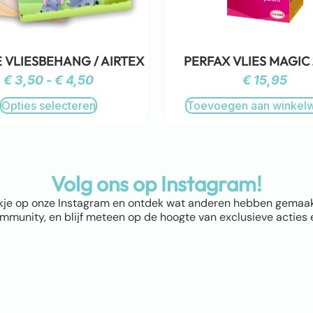
 VLIESBEHANG / AIRTEX
PERFAX VLIES MAGIC
€
3,50
-
€
4,50
€
15,95
Opties selecteren
Toevoegen aan winkel
Volg ons op Instagram!
kje op onze Instagram en ontdek wat anderen hebben gemaakt! 
munity, en blijf meteen op de hoogte van exclusieve acties e
nu en mis niets!
ap
Winkel