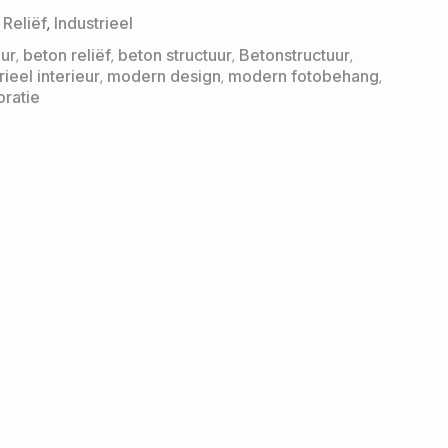
 Reliëf
,
Industrieel
uur
,
beton reliëf
,
beton structuur
,
Betonstructuur
,
rieel interieur
,
modern design
,
modern fotobehang
,
ratie