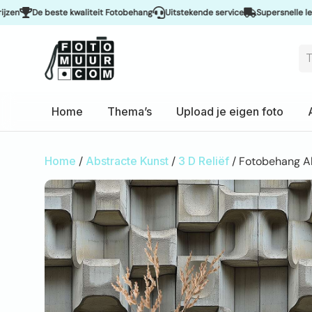
De beste kwaliteit Fotobehang
Uitstekende service
Supersnelle levering 
Home
Thema’s
Upload je eigen foto
Home
/
Abstracte Kunst
/
3 D Reliëf
/ Fotobehang Ab