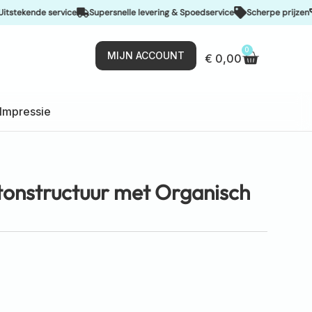
nde service
Supersnelle levering & Spoedservice
Scherpe prijzen
De be
0
MIJN ACCOUNT
€
0,00
Impressie
onstructuur met Organisch