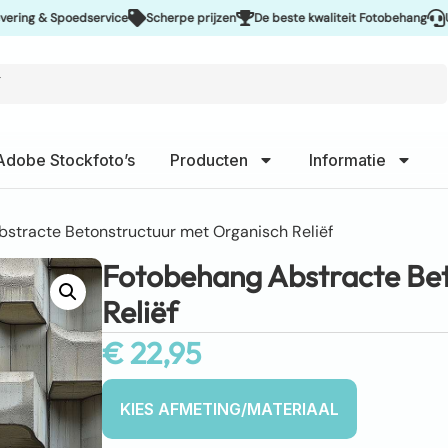
& Spoedservice
Scherpe prijzen
De beste kwaliteit Fotobehang
Uitsteke
Adobe Stockfoto’s
Producten
Informatie
stracte Betonstructuur met Organisch Reliëf
Fotobehang Abstracte Bet
Reliëf
€
22,95