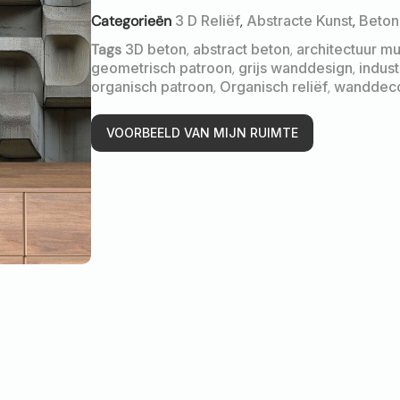
Categorieën
3 D Reliëf
,
Abstracte Kunst
,
Beton
Tags
3D beton
,
abstract beton
,
architectuur m
geometrisch patroon
,
grijs wanddesign
,
indust
organisch patroon
,
Organisch reliëf
,
wanddeco
VOORBEELD VAN MIJN RUIMTE