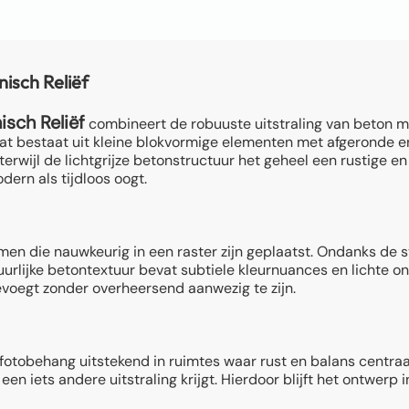
isch Reliëf
sch Reliëf
combineert de robuuste uitstraling van beton m
dat bestaat uit kleine blokvormige elementen met afgeronde e
erwijl de lichtgrijze betonstructuur het geheel een rustige en 
ern als tijdloos oogt.
rmen die nauwkeurig in een raster zijn geplaatst. Ondanks de 
uurlijke betontextuur bevat subtiele kleurnuances en lichte o
oevoegt zonder overheersend aanwezig te zijn.
it fotobehang uitstekend in ruimtes waar rust en balans centra
n iets andere uitstraling krijgt. Hierdoor blijft het ontwerp 