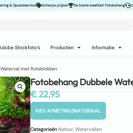
 Spoedservice
Scherpe prijzen
De beste kwaliteit Fotobehang
Uitsteken
Adobe Stockfoto’s
Producten
Informatie
Waterval met Rotsblokken
Fotobehang Dubbele Wate
€
22,95
Categorieën
Natuur
,
Watervallen