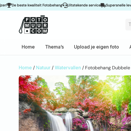
De beste kwaliteit Fotobehang
Uitstekende service
Supersnelle levering &
Home
Thema’s
Upload je eigen foto
Home
/
Natuur
/
Watervallen
/ Fotobehang Dubbele 