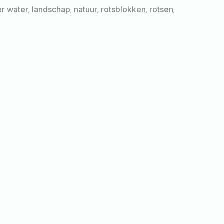
er water
,
landschap
,
natuur
,
rotsblokken
,
rotsen
,