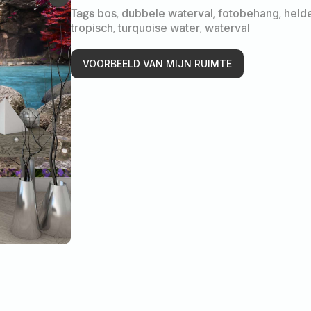
Tags
bos
,
dubbele waterval
,
fotobehang
,
held
tropisch
,
turquoise water
,
waterval
VOORBEELD VAN MIJN RUIMTE