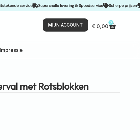
de service
Supersnelle levering & Spoedservice
Scherpe prijzen
De bes
0
MIJN ACCOUNT
€
0,00
Impressie
rval met Rotsblokken