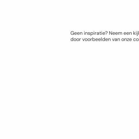
Geen inspiratie? Neem een kij
door voorbeelden van onze com
Sitem
Home
Over ons
FAQ
Blog
Thema’s