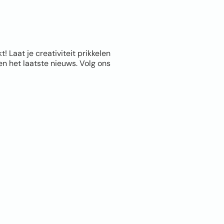
Laat je creativiteit prikkelen
n het laatste nieuws. Volg ons
Info
Leppingstraat 5A,
Linne
06 1011 8372
info@Fotomuur.com
CONTACT