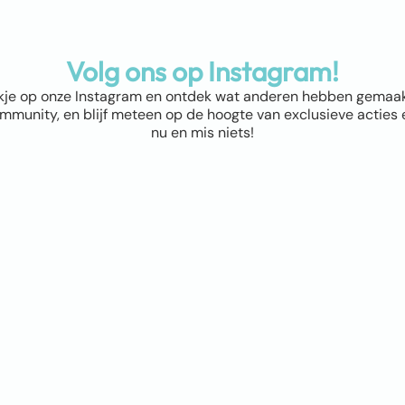
Volg ons op Instagram!
kje op onze Instagram en ontdek wat anderen hebben gemaakt! 
munity, en blijf meteen op de hoogte van exclusieve acties e
nu en mis niets!
ap
Winkel
Abstract & Grafisch
Materialen
Natuur & Landschappen
Dieren
Bloemen & Planten