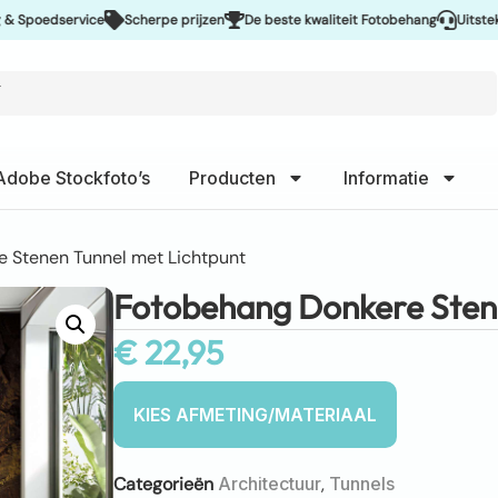
oedservice
Scherpe prijzen
De beste kwaliteit Fotobehang
Uitstekende 
Adobe Stockfoto’s
Producten
Informatie
 Stenen Tunnel met Lichtpunt
Fotobehang Donkere Stene
€
22,95
Categorieën
Architectuur
,
Tunnels