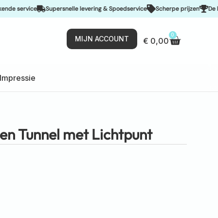
service
Supersnelle levering & Spoedservice
Scherpe prijzen
De beste 
0
MIJN ACCOUNT
€
0,00
Impressie
n Tunnel met Lichtpunt