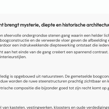
rengt mysterie, diepte en historische architectuur
 sfeervolle ondergrondse stenen gang waarin een helder lic
 boogconstructie en de verweerde vloer geven de afbeelding ee
aardoor een indrukwekkende dieptewerking ontstaat die iedere 
 aan het einde van de gang creëert een spannend contrast. Hi
nterieurstijlen.
ledig is opgebouwd uit natuursteen. De gemetselde boogconstru
haduw worden de ruwe steenstructuren prachtig zichtbaar en kr
rische compositie die bijzonder goed tot zijn recht komt op 
l van kastelen, vestingwerken, kloosters en oude verdedigin