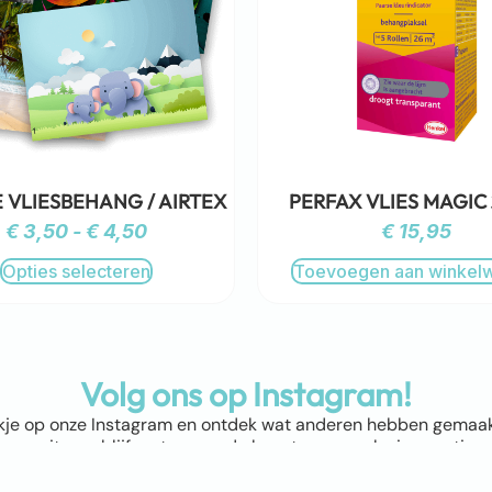
 VLIESBEHANG / AIRTEX
PERFAX VLIES MAGIC
€
3,50
-
€
4,50
€
15,95
Opties selecteren
Toevoegen aan winkel
Volg ons op Instagram!
kje op onze Instagram en ontdek wat anderen hebben gemaakt! 
munity, en blijf meteen op de hoogte van exclusieve acties e
nu en mis niets!