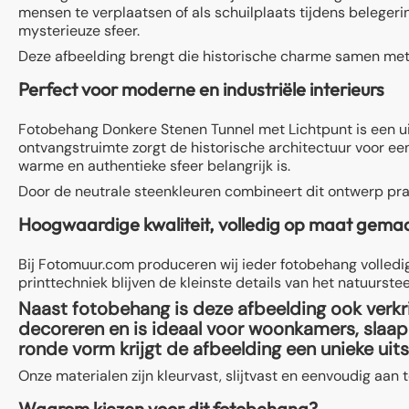
mensen te verplaatsen of als schuilplaats tijdens beleger
mysterieuze sfeer.
Deze afbeelding brengt die historische charme samen met
Perfect voor moderne en industriële interieurs
Fotobehang Donkere Stenen Tunnel met Lichtpunt is een ui
ontvangstruimte zorgt de historische architectuur voor een s
warme en authentieke sfeer belangrijk is.
Door de neutrale steenkleuren combineert dit ontwerp prach
Hoogwaardige kwaliteit, volledig op maat gema
Bij Fotomuur.com produceren wij ieder fotobehang volledig
printtechniek blijven de kleinste details van het natuurst
Naast fotobehang is deze afbeelding ook verkrij
decoreren en is ideaal voor woonkamers, slaap
ronde vorm krijgt de afbeelding een unieke uit
Onze materialen zijn kleurvast, slijtvast en eenvoudig aan
Waarom kiezen voor dit fotobehang?