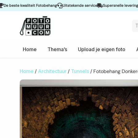
este kwaliteit Fotobehang
Uitstekende service
Supersnelle levering & Sp
Home
Thema’s
Upload je eigen foto
Home
/
Architectuur
/
Tunnels
/ Fotobehang Donkere