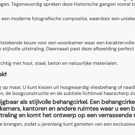
ingen. Tegenwoordig spreken deze historische gangen vooral to
 een moderne fotografische compositie, waardoor een unieke
tstekende keuze voor een woonkamer waar een karaktervolle a
tijlvolle uitstraling. Daarnaast past deze afbeelding perfect i
tig met hout, staal, beton en natuurlijke materialen.
akt
 op maat. U kunt kiezen uit hoogwaardig vliesbehang of naadl
een, de boogconstructie en de subtiele lichtinval haarscherp z
gbaar als stijlvolle behangcirkel. Een behangcirk
kamers, kantoren en andere ruimtes waar u een bi
straling en komt het ontwerp op een verrassende m
 te brengen, zodat u jarenlang kunt genieten van een exclusie