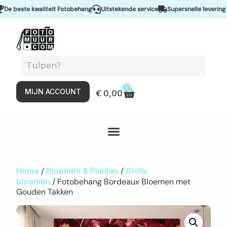
beste kwaliteit Fotobehang
Uitstekende service
Supersnelle levering & Sp
0
MIJN ACCOUNT
€
0,00
Home
/
Bloemen & Planten
/
Grote
bloemen
/ Fotobehang Bordeaux Bloemen met
Gouden Takken