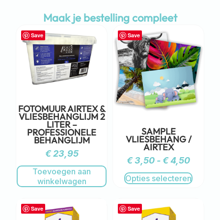
Maak je bestelling compleet
Save
Save
FOTOMUUR AIRTEX &
VLIESBEHANGLIJM 2
LITER –
SAMPLE
PROFESSIONELE
VLIESBEHANG /
BEHANGLIJM
AIRTEX
€
23,95
€
3,50
-
€
4,50
Toevoegen aan
Opties selecteren
winkelwagen
Save
Save