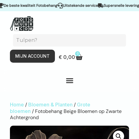
 beste kwaliteit Fotobehang
Uitstekende service
Supersnelle levering & 
0
MIJN ACCOUNT
€
0,00
Home
/
Bloemen & Planten
/
Grote
bloemen
/ Fotobehang Beige Bloemen op Zwarte
Achtergrond