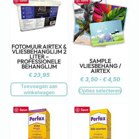
Save
Save
FOTOMUUR AIRTEX &
VLIESBEHANGLIJM 2
LITER –
SAMPLE
PROFESSIONELE
VLIESBEHANG /
BEHANGLIJM
AIRTEX
€
23,95
€
3,50
-
€
4,50
Toevoegen aan
Opties selecteren
winkelwagen
Save
Save