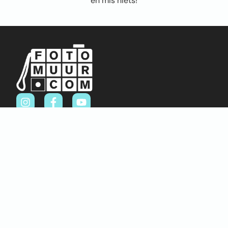
en mis niets!
Sitemap
Home
Over ons
FAQ
Blog
Thema’s
Winkel
Abstract & Grafisch