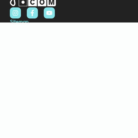
Sitemap
Home
Over ons
FAQ
Blog
Thema’s
Winkel
Abstract & Grafisch
Materialen
Natuur & Landschappen
Dieren
Bloemen & Planten
Info