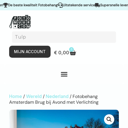
De beste kwaliteit Fotobehang
Uitstekende service
Supersnelle levering 
0
MIJN ACCOUNT
€
0,00
Home
/
Wereld
/
Nederland
/ Fotobehang
Amsterdam Brug bij Avond met Verlichting