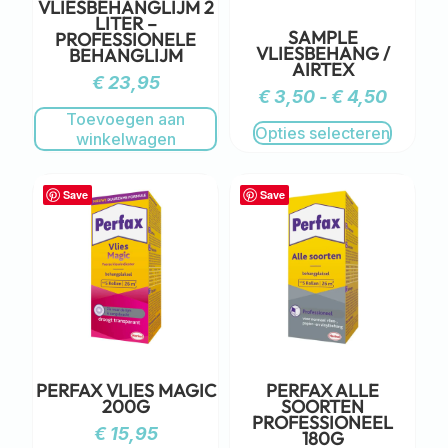
VLIESBEHANGLIJM 2
LITER –
SAMPLE
PROFESSIONELE
VLIESBEHANG /
BEHANGLIJM
AIRTEX
€
23,95
€
3,50
-
€
4,50
Toevoegen aan
Opties selecteren
winkelwagen
Save
Save
PERFAX VLIES MAGIC
PERFAX ALLE
200G
SOORTEN
PROFESSIONEEL
€
15,95
180G