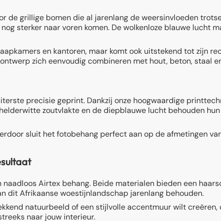
 de grillige bomen die al jarenlang de weersinvloeden trotse
 nog sterker naar voren komen. De wolkenloze blauwe lucht m
aapkamers en kantoren, maar komt ook uitstekend tot zijn re
et ontwerp zich eenvoudig combineren met hout, beton, staal en
erste precisie geprint. Dankzij onze hoogwaardige printtechni
helderwitte zoutvlakte en de diepblauwe lucht behouden hun 
ierdoor sluit het fotobehang perfect aan op de afmetingen va
sultaat
 naadloos Airtex behang. Beide materialen bieden een haarsc
van dit Afrikaanse woestijnlandschap jarenlang behouden.
kkend natuurbeeld of een stijlvolle accentmuur wilt creëren
reeks naar jouw interieur.