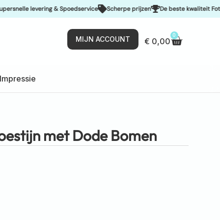
lle levering & Spoedservice
Scherpe prijzen
De beste kwaliteit Fotobeha
0
MIJN ACCOUNT
€
0,00
Impressie
oestijn met Dode Bomen