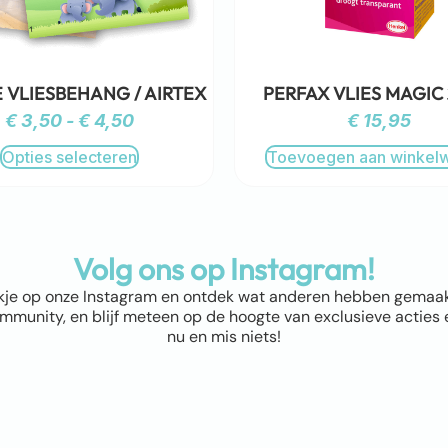
 VLIESBEHANG / AIRTEX
PERFAX VLIES MAGIC
€
3,50
-
€
4,50
€
15,95
Opties selecteren
Toevoegen aan winkel
Volg ons op Instagram!
kje op onze Instagram en ontdek wat anderen hebben gemaakt! 
munity, en blijf meteen op de hoogte van exclusieve acties e
nu en mis niets!
ap
Winkel