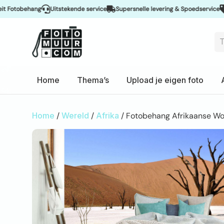
obehang
Uitstekende service
Supersnelle levering & Spoedservice
Scher
Home
Thema’s
Upload je eigen foto
Home
/
Wereld
/
Afrika
/ Fotobehang Afrikaanse W