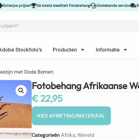
pe prijzen
De beste kwaliteit Fotobehang
Uitstekende service
Supersne
Adobe Stockfoto’s
Producten
Informatie
oestijn met Dode Bomen
Fotobehang Afrikaanse W
€
22,95
Categorieën
Afrika
,
Wereld