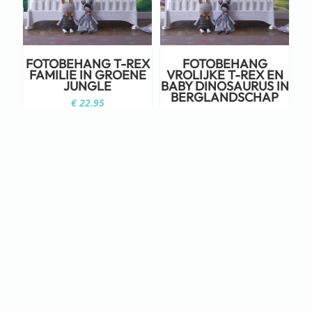
FOTOBEHANG T-REX
FOTOBEHANG
FAMILIE IN GROENE
VROLIJKE T-REX EN
JUNGLE
BABY DINOSAURUS IN
BERGLANDSCHAP
€
22,95
€
22,95
Staat jouw ontwerp er niet tussen?
Neem dan eens een kijkje op Adobe
Stock!
KLIK HIER