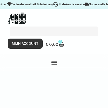
n
De beste kwaliteit Fotobehang
Uitstekende service
Supersnelle lever
0
MIJN ACCOUNT
€
0,00