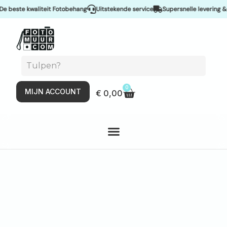
te kwaliteit Fotobehang
Uitstekende service
Supersnelle levering & Spoe
0
MIJN ACCOUNT
€
0,00