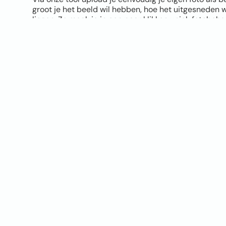
groot je het beeld wil hebben, hoe het uitgesneden 
liggen. Zo maak je in een paar klikken uniek fotobeh
Let bij het uploaden wel goed op de kwaliteit van je 
hoe mooier het eindresultaat. Twijfel je of je foto ge
tool geeft direct een melding als de kwaliteit niet opti
verschil zien tussen vliesbehang en Airtex naadloos
sample op A4 formaat.
Je hoeft geen design skills te hebben. Upload je foto, 
materiaal, bestellen en klaar. Jouw eigen foto op de 
origineler wordt het niet!
UPLOAD JOUW FOTO