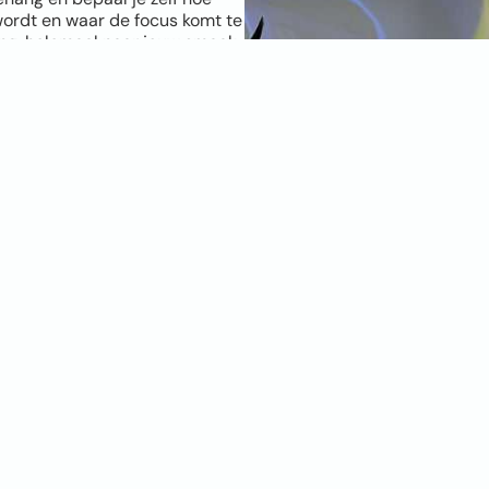
wordt en waar de focus komt te
ang, helemaal naar jouw smaak.
foto. Hoe hoger de resolutie,
schikt is? Geen zorgen, onze
maal is. Twijfel je en wil je het
 behang? Bestel dan een
kies de positie, kies je
muur, persoonlijker en