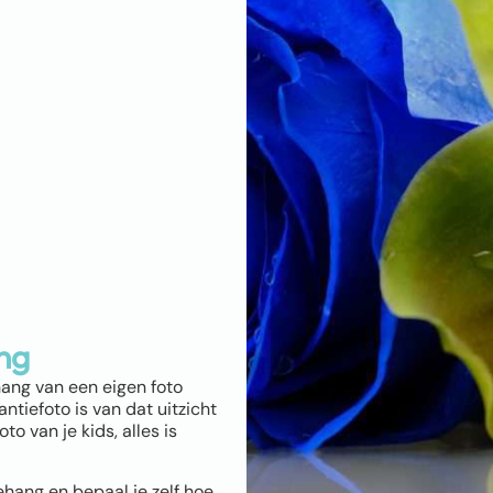
ng
hang van een eigen foto
ntiefoto is van dat uitzicht
o van je kids, alles is
ehang en bepaal je zelf hoe