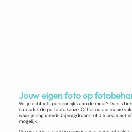
Jouw eigen foto op fotobeha
Wil je echt iets persoonlijks aan de muur? Dan is be
natuurlijk de perfecte keuze. Of het nu die mooie vaka
waar je nog steeds bij wegdroomt of die coole actiefot
mogelijk.
Via onze tool upload je eenvoudig je eigen foto als b