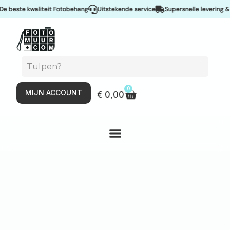
 kwaliteit Fotobehang
Uitstekende service
Supersnelle levering & Spoeds
0
MIJN ACCOUNT
€
0,00