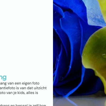
ng
hang van een eigen foto
ntiefoto is van dat uitzicht
o van je kids, alles is
ehang en bepaal je zelf hoe