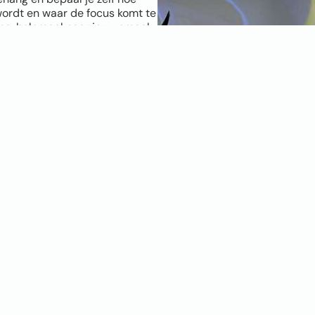
wordt en waar de focus komt te
ang, helemaal naar jouw smaak.
foto. Hoe hoger de resolutie,
schikt is? Geen zorgen, onze
maal is. Twijfel je en wil je het
 behang? Bestel dan een
kies de positie, kies je
muur, persoonlijker en