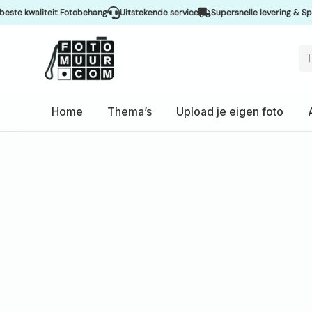
liteit Fotobehang
Uitstekende service
Supersnelle levering & Spoedservic
Home
Thema’s
Upload je eigen foto