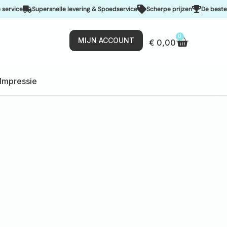
Supersnelle levering & Spoedservice
Scherpe prijzen
De beste kwaliteit
0
MIJN ACCOUNT
€
0,00
Impressie