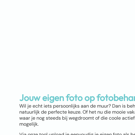
Jouw eigen foto op fotobeha
Wil je echt iets persoonlijks aan de muur? Dan is be
natuurlijk de perfecte keuze. Of het nu die mooie vaka
waar je nog steeds bij wegdroomt of die coole actiefot
mogelijk.
Via onze tool upload je eenvoudig je eigen foto als b