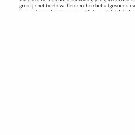
groot je het beeld wil hebben, hoe het uitgesneden 
liggen. Zo maak je in een paar klikken uniek fotobeh
Let bij het uploaden wel goed op de kwaliteit van je 
hoe mooier het eindresultaat. Twijfel je of je foto ge
tool geeft direct een melding als de kwaliteit niet opti
verschil zien tussen vliesbehang en Airtex naadloos
sample op A4 formaat.
Je hoeft geen design skills te hebben. Upload je foto, 
materiaal, bestellen en klaar. Jouw eigen foto op de 
origineler wordt het niet!
UPLOAD JOUW FOTO