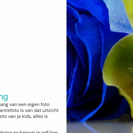
ng
hang van een eigen foto
ntiefoto is van dat uitzicht
o van je kids, alles is
ehang en bepaal je zelf hoe