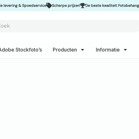
ng & Spoedservice
Scherpe prijzen
De beste kwaliteit Fotobehang
Uitst
Adobe Stockfoto’s
Producten
Informatie