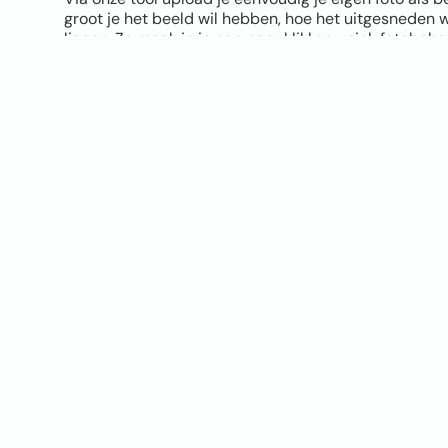
groot je het beeld wil hebben, hoe het uitgesneden 
liggen. Zo maak je in een paar klikken uniek fotobeh
Let bij het uploaden wel goed op de kwaliteit van je 
hoe mooier het eindresultaat. Twijfel je of je foto ge
tool geeft direct een melding als de kwaliteit niet opti
verschil zien tussen vliesbehang en Airtex naadloos
sample op A4 formaat.
Je hoeft geen design skills te hebben. Upload je foto, 
materiaal, bestellen en klaar. Jouw eigen foto op de 
origineler wordt het niet!
UPLOAD JOUW FOTO