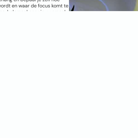
wordt en waar de focus komt te
ang, helemaal naar jouw smaak.
foto. Hoe hoger de resolutie,
schikt is? Geen zorgen, onze
maal is. Twijfel je en wil je het
 behang? Bestel dan een
kies de positie, kies je
muur, persoonlijker en