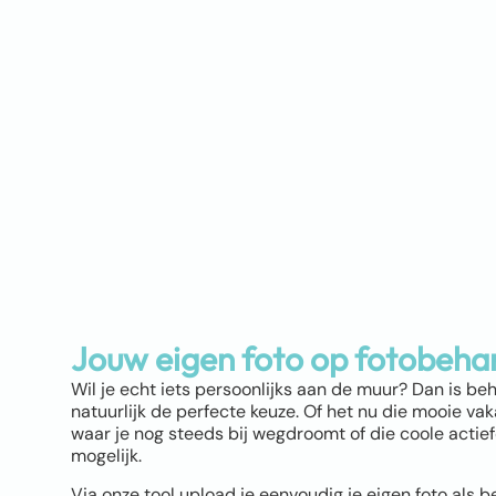
Jouw eigen foto op fotobeha
Wil je echt iets persoonlijks aan de muur? Dan is be
natuurlijk de perfecte keuze. Of het nu die mooie vaka
waar je nog steeds bij wegdroomt of die coole actiefot
mogelijk.
Via onze tool upload je eenvoudig je eigen foto als b