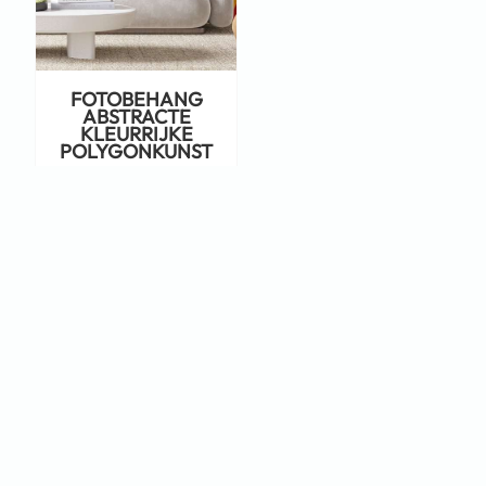
FOTOBEHANG
ABSTRACTE
KLEURRIJKE
POLYGONKUNST
€
22,95
Staat jouw ontwerp er niet tussen?
Neem dan eens een kijkje op Adobe
Stock!
KLIK HIER