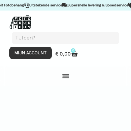
Fotobehang
Uitstekende service
Supersnelle levering & Spoedservice
Sc
0
MIJN ACCOUNT
€
0,00