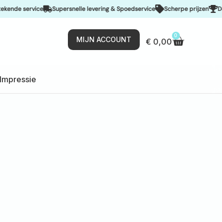
e
Supersnelle levering & Spoedservice
Scherpe prijzen
De beste kwalit
0
MIJN ACCOUNT
€
0,00
Impressie