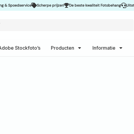
vice
Scherpe prijzen
De beste kwaliteit Fotobehang
Uitstekende servic
Adobe Stockfoto’s
Producten
Informatie