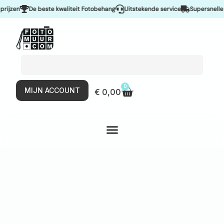
zen
De beste kwaliteit Fotobehang
Uitstekende service
Supersnelle lev
0
MIJN ACCOUNT
€
0,00