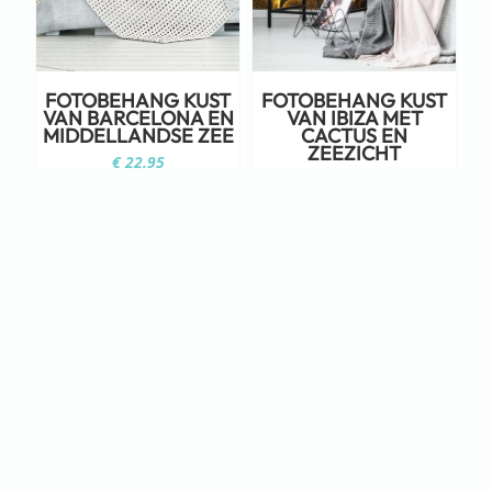
FOTOBEHANG KUST
FOTOBEHANG KUST
VAN BARCELONA EN
VAN IBIZA MET
MIDDELLANDSE ZEE
CACTUS EN
ZEEZICHT
€
22,95
€
22,95
Staat jouw ontwerp er niet tussen?
Neem dan eens een kijkje op Adobe
Stock!
KLIK HIER