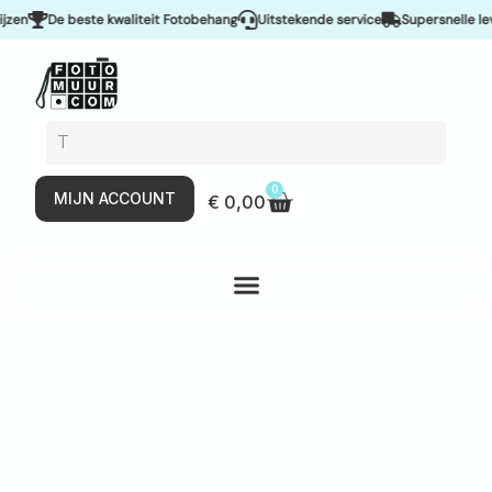
De beste kwaliteit Fotobehang
Uitstekende service
Supersnelle leveri
0
MIJN ACCOUNT
€
0,00