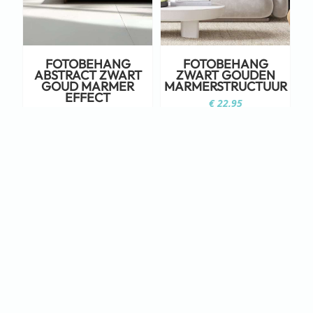
FOTOBEHANG
FOTOBEHANG
ABSTRACT ZWART
ZWART GOUDEN
GOUD MARMER
MARMERSTRUCTUUR
EFFECT
€
22,95
€
22,95
Staat jouw ontwerp er niet tussen?
Neem dan eens een kijkje op Adobe
Stock!
KLIK HIER