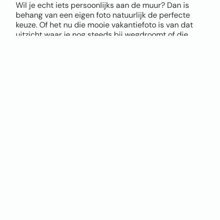
Wil je echt iets persoonlijks aan de muur? Dan is
behang van een eigen foto natuurlijk de perfecte
keuze. Of het nu die mooie vakantiefoto is van dat
uitzicht waar je nog steeds bij wegdroomt of die
coole actiefoto van je kids, alles is mogelijk.
Via onze tool upload je eenvoudig je eigen foto als
behang en bepaal je zelf hoe groot je het beeld wil
hebben, hoe het uitgesneden wordt en waar de
focus komt te liggen. Zo maak je in een paar klikken
uniek fotobehang, helemaal naar jouw smaak.
Let bij het uploaden wel goed op de kwaliteit van je
foto. Hoe hoger de resolutie, hoe mooier het
eindresultaat. Twijfel je of je foto geschikt is? Geen
zorgen, onze tool geeft direct een melding als de
kwaliteit niet optimaal is. Twijfel je en wil je het
verschil zien tussen vliesbehang en Airtex naadloos
behang? Bestel dan een sample op A4 formaat.
Je hoeft geen design skills te hebben. Upload je foto,
kies de positie, kies je materiaal, bestellen en klaar.
Jouw eigen foto op de muur, persoonlijker en