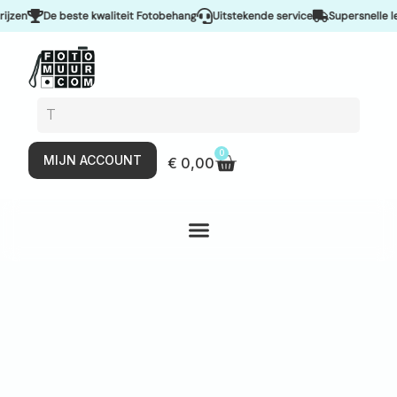
en
De beste kwaliteit Fotobehang
Uitstekende service
Supersnelle leve
0
MIJN ACCOUNT
€
0,00