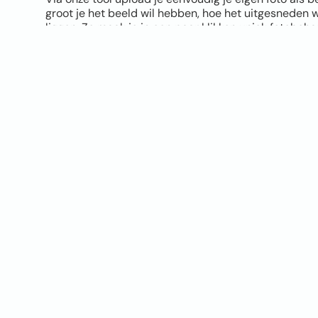
groot je het beeld wil hebben, hoe het uitgesneden 
liggen. Zo maak je in een paar klikken uniek fotobeh
Let bij het uploaden wel goed op de kwaliteit van je 
hoe mooier het eindresultaat. Twijfel je of je foto ge
tool geeft direct een melding als de kwaliteit niet opti
verschil zien tussen vliesbehang en Airtex naadloos
sample op A4 formaat.
Je hoeft geen design skills te hebben. Upload je foto, 
materiaal, bestellen en klaar. Jouw eigen foto op de 
origineler wordt het niet!
UPLOAD JOUW FOTO