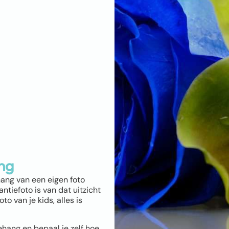
ng
hang van een eigen foto
ntiefoto is van dat uitzicht
o van je kids, alles is
ehang en bepaal je zelf hoe