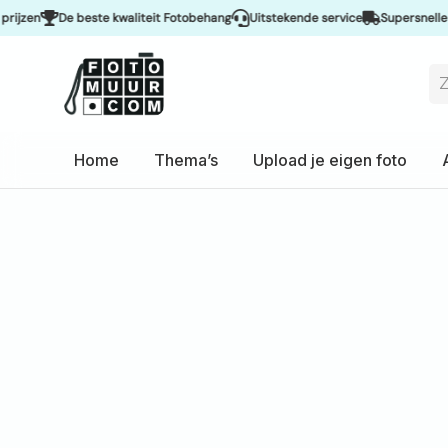
De beste kwaliteit Fotobehang
Uitstekende service
Supersnelle levering
Home
Thema’s
Upload je eigen foto