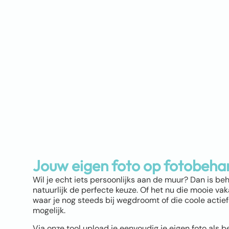
Jouw eigen foto op fotobeha
Wil je echt iets persoonlijks aan de muur? Dan is be
natuurlijk de perfecte keuze. Of het nu die mooie vaka
waar je nog steeds bij wegdroomt of die coole actiefot
mogelijk.
Via onze tool upload je eenvoudig je eigen foto als b