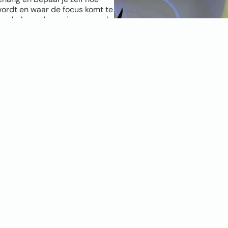
wordt en waar de focus komt te
ang, helemaal naar jouw smaak.
foto. Hoe hoger de resolutie,
schikt is? Geen zorgen, onze
maal is. Twijfel je en wil je het
 behang? Bestel dan een
kies de positie, kies je
muur, persoonlijker en