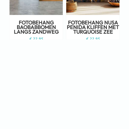
FOTOBEHANG
FOTOBEHANG NUSA
BAOBABBOMEN
PENIDA KLIFFEN MET
LANGS ZANDWEG
TURQUOISE ZEE
€
22,95
€
22,95
Staat jouw ontwerp er niet tussen?
Neem dan eens een kijkje op Adobe
Stock!
KLIK HIER