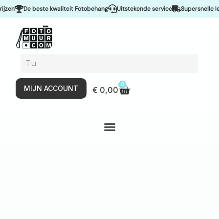
n
De beste kwaliteit Fotobehang
Uitstekende service
Supersnelle lever
0
MIJN ACCOUNT
€
0,00