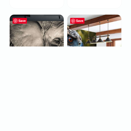
Save
Save
FOTOBEHANG
FOTOBEHANG
OLIFANT ZWART-WIT
ROOFVOGEL
CLOSE-UP
PORTRET CLOSE-UP
€
22,95
€
22,95