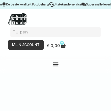
e beste kwaliteit Fotobehang
Uitstekende service
Supersnelle levering &
0
MIJN ACCOUNT
€
0,00