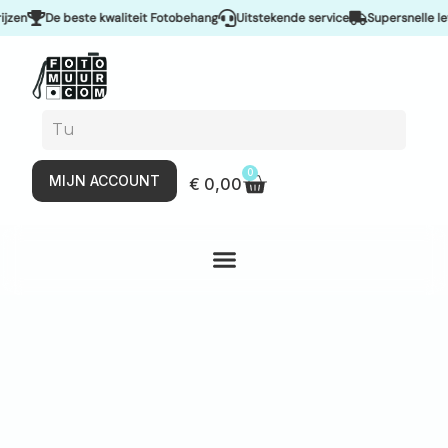
De beste kwaliteit Fotobehang
Uitstekende service
Supersnelle leveri
0
MIJN ACCOUNT
€
0,00