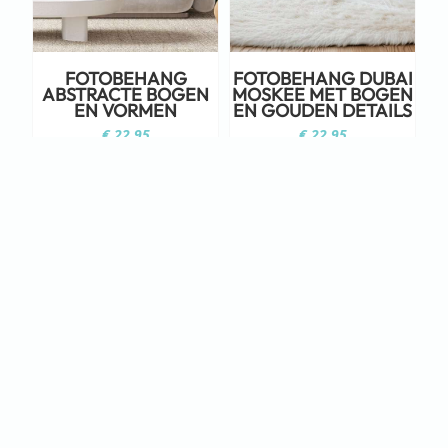
FOTOBEHANG
FOTOBEHANG DUBAI
ABSTRACTE BOGEN
MOSKEE MET BOGEN
EN VORMEN
EN GOUDEN DETAILS
€
22,95
€
22,95
Staat jouw ontwerp er niet tussen?
Neem dan eens een kijkje op Adobe
Stock!
KLIK HIER