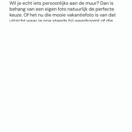
Wil je echt iets persoonlijks aan de muur? Dan is
behang van een eigen foto natuurlijk de perfecte
keuze. Of het nu die mooie vakantiefoto is van dat
uitzicht waar je nog steeds bij wegdroomt of die
coole actiefoto van je kids, alles is mogelijk.
Via onze tool upload je eenvoudig je eigen foto als
behang en bepaal je zelf hoe groot je het beeld wil
hebben, hoe het uitgesneden wordt en waar de
focus komt te liggen. Zo maak je in een paar klikken
uniek fotobehang, helemaal naar jouw smaak.
Let bij het uploaden wel goed op de kwaliteit van je
foto. Hoe hoger de resolutie, hoe mooier het
eindresultaat. Twijfel je of je foto geschikt is? Geen
zorgen, onze tool geeft direct een melding als de
kwaliteit niet optimaal is. Twijfel je en wil je het
verschil zien tussen vliesbehang en Airtex naadloos
behang? Bestel dan een sample op A4 formaat.
Je hoeft geen design skills te hebben. Upload je foto,
kies de positie, kies je materiaal, bestellen en klaar.
Jouw eigen foto op de muur, persoonlijker en