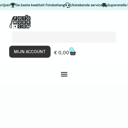
zen
De beste kwaliteit Fotobehang
Uitstekende service
Supersnelle lev
0
MIJN ACCOUNT
€
0,00