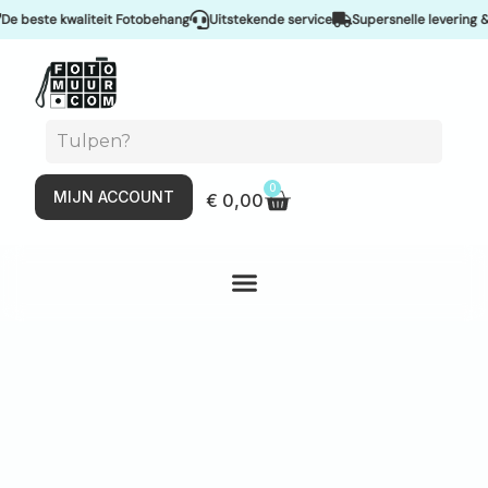
e kwaliteit Fotobehang
Uitstekende service
Supersnelle levering & Spoeds
0
MIJN ACCOUNT
€
0,00