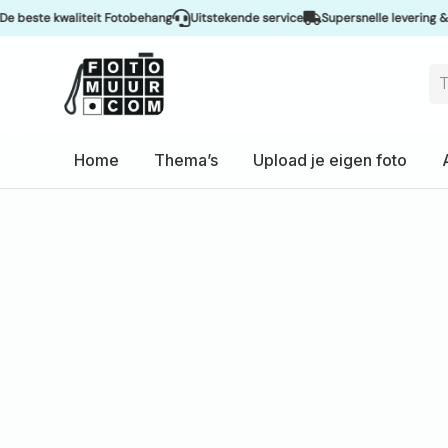
waliteit Fotobehang
Uitstekende service
Supersnelle levering & Spoedser
Home
Thema’s
Upload je eigen foto