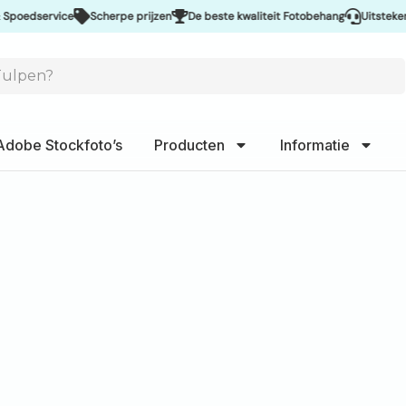
vice
Scherpe prijzen
De beste kwaliteit Fotobehang
Uitstekende service
Adobe Stockfoto’s
Producten
Informatie