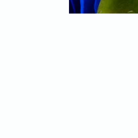
ng
hang van een eigen foto
ntiefoto is van dat uitzicht
o van je kids, alles is
ehang en bepaal je zelf hoe
wordt en waar de focus komt te
ang, helemaal naar jouw smaak.
foto. Hoe hoger de resolutie,
schikt is? Geen zorgen, onze
maal is. Twijfel je en wil je het
 behang? Bestel dan een