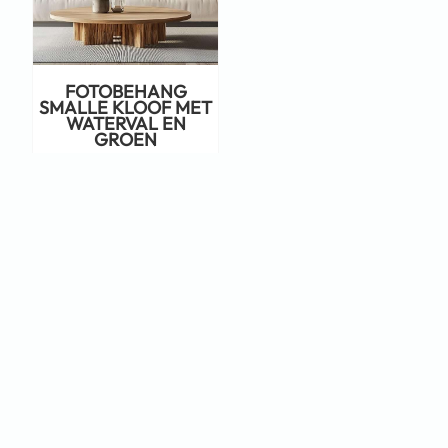
FOTOBEHANG
SMALLE KLOOF MET
WATERVAL EN
GROEN
€
22,95
Staat jouw ontwerp er niet tussen?
Neem dan eens een kijkje op Adobe
Stock!
KLIK HIER