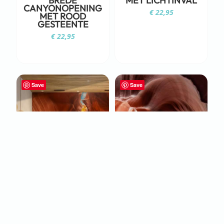
BREDE
MET LICHTINVAL
CANYONOPENING
€
22,95
MET ROOD
GESTEENTE
€
22,95
Save
Save