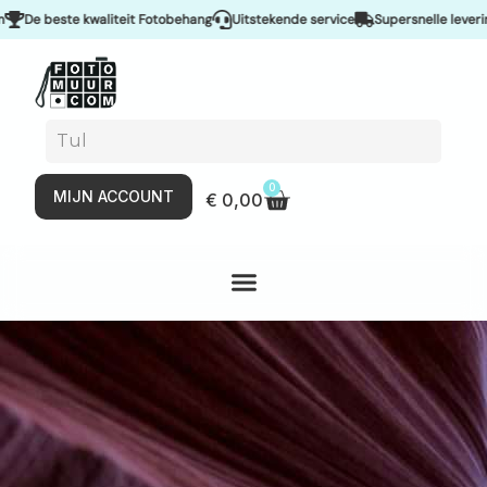
kwaliteit Fotobehang
Uitstekende service
Supersnelle levering & Spoedse
0
MIJN ACCOUNT
€
0,00