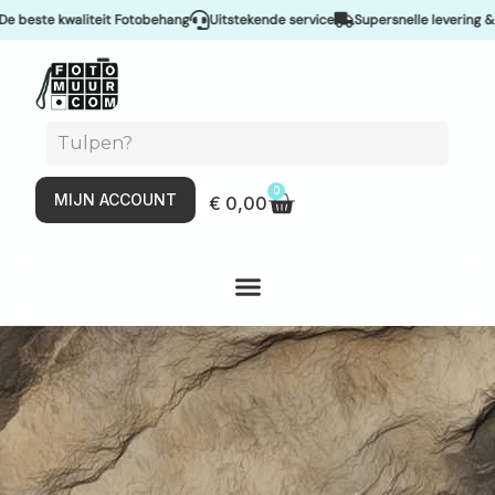
teit Fotobehang
Uitstekende service
Supersnelle levering & Spoedservice
0
MIJN ACCOUNT
€
0,00