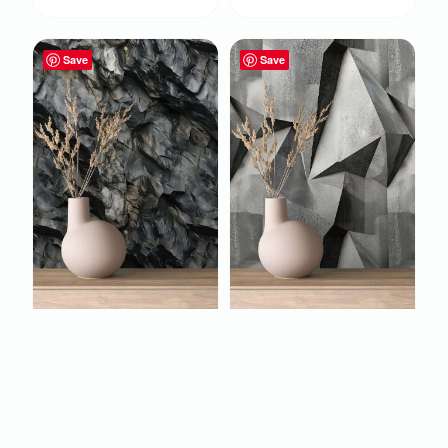
Save
Save
FOTOBEHANG
FOTOBEHANG
DONKERE
GEOMETRISCH
ROTSSTRUCTUUR
STEENRELIËF IN
MET GELAAGDE
GRIJSTINTEN
STEEN
€
22,95