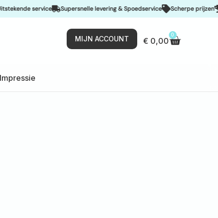
de service
Supersnelle levering & Spoedservice
Scherpe prijzen
De bes
0
MIJN ACCOUNT
€
0,00
Impressie