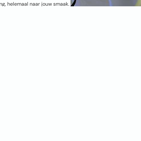
ang, helemaal naar jouw smaak.
foto. Hoe hoger de resolutie,
schikt is? Geen zorgen, onze
maal is. Twijfel je en wil je het
 behang? Bestel dan een
kies de positie, kies je
muur, persoonlijker en