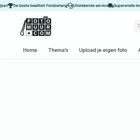
e beste kwaliteit Fotobehang
Uitstekende service
Supersnelle levering &
Home
Thema’s
Upload je eigen foto