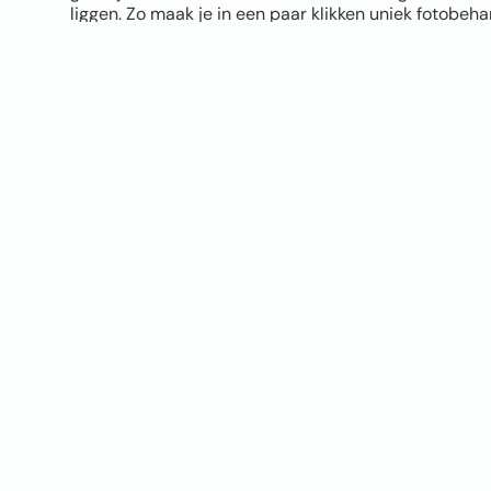
liggen. Zo maak je in een paar klikken uniek fotobeh
Let bij het uploaden wel goed op de kwaliteit van je 
hoe mooier het eindresultaat. Twijfel je of je foto ge
tool geeft direct een melding als de kwaliteit niet opti
verschil zien tussen vliesbehang en Airtex naadloos
sample op A4 formaat.
Je hoeft geen design skills te hebben. Upload je foto, 
materiaal, bestellen en klaar. Jouw eigen foto op de 
origineler wordt het niet!
UPLOAD JOUW FOTO