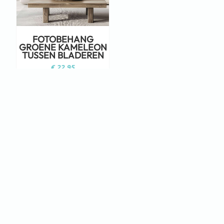
FOTOBEHANG
GROENE KAMELEON
TUSSEN BLADEREN
€
22,95
Staat jouw ontwerp er niet tussen?
Neem dan eens een kijkje op Adobe
Stock!
KLIK HIER