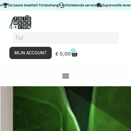
 beste kwaliteit Fotobehang
Uitstekende service
Supersnelle levering & 
0
MIJN ACCOUNT
€
0,00