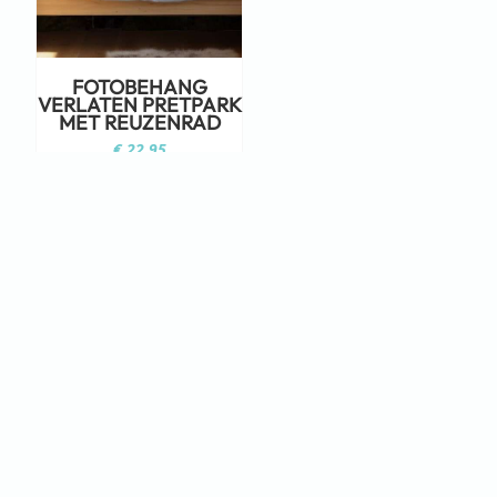
FOTOBEHANG
VERLATEN PRETPARK
MET REUZENRAD
€
22,95
Staat jouw ontwerp er niet tussen?
Neem dan eens een kijkje op Adobe
Stock!
KLIK HIER