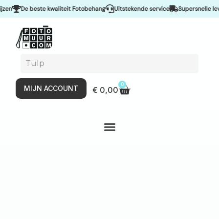
De beste kwaliteit Fotobehang
Uitstekende service
Supersnelle leveri
0
MIJN ACCOUNT
€
0,00