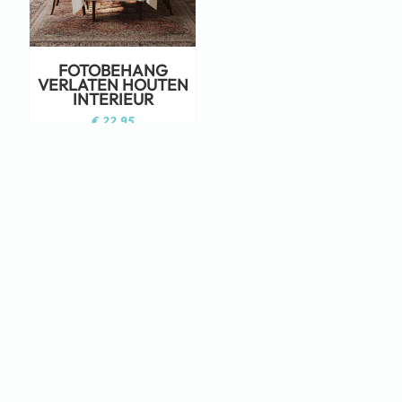
FOTOBEHANG
VERLATEN HOUTEN
INTERIEUR
€
22,95
Staat jouw ontwerp er niet tussen?
Neem dan eens een kijkje op Adobe
Stock!
KLIK HIER