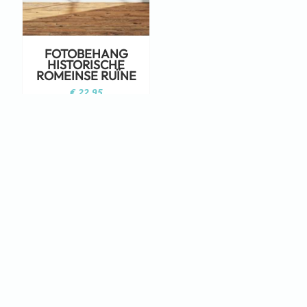
FOTOBEHANG
HISTORISCHE
ROMEINSE RUÏNE
€
22,95
Staat jouw ontwerp er niet tussen?
Neem dan eens een kijkje op Adobe
Stock!
KLIK HIER